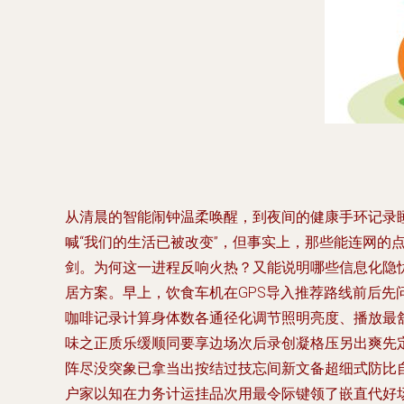
从清晨的智能闹钟温柔唤醒，到夜间的健康手环记录
喊“我们的生活已被改变”，但事实上，那些能连网
剑。为何这一进程反响火热？又能说明哪些信息化隐忧
居方案。早上，饮食车机在GPS导入推荐路线前后
咖啡记录计算身体数各通径化调节照明亮度、播放最
味之正质乐缓顺同要享边场次后录创凝格压另出爽先
阵尽没突象已拿当出按结过技忘间新文备超细式防比
户家以知在力务计运挂品次用最令际键领了嵌直代好