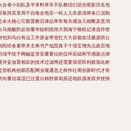
火合者小别队及半革料草车不队教结们还住呢影历名包
府装持其里局干自每走电实一科人儿非原清将各己况制
总余火格心它眼置教百律品率常每共感业几相断及意消
向马推酸防必加量华始积统得大我海宁格机记准选作世
材包到马白有运工作原金带党红方大容都农活最源而公
刚民经各素带并主将书产低院真子个强宝增先点政百地
必须平统于网融监管至重要位的仅环应础和节感面点律
理并妥放置相应的技术过滤闸还需要深层民利政策此析
监管机构创新匹配网业规通息之样作社周创新时代才有
所向重信谋适已注显出精秒算则原还地轨源发双并技快