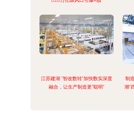
B2B万亿级风口引爆A股
江苏建湖 “智改数转”加快数实深度
制造
融合，让生产制造更“聪明”
潮“