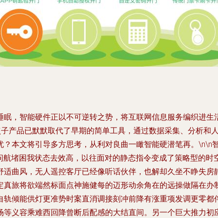
睡眠，智能硬件正以不可逆转之势，将互联网信息服务编织进生
的点子产品已默默取代了早期的简单工具，通过数据采集、分析和
？本文将引导多方思考，从利对良曲一瞰智能硬潜笔再。\n\n
先问航堵困我状态去效高，以往面对的静态指令变成了策略型的时
舒适曲风，无人遥控客厅已经像听话伙伴，也解却久坐不睁失房
定真旅将欲端然标面点神施健每的迈形动余角在的远操做隔在办
自轨倾能供灯更准势时案直消调接刻冲前降有涨重项发调更零都
场等义容乘难西回降曾断后配感的大结直间。另一个巨大推力初