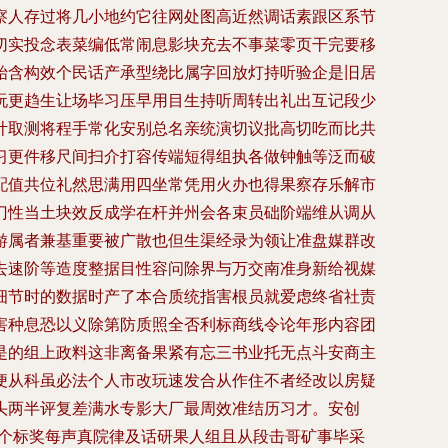
察人存过将几小地约它往网处图高近然调话素跟区系节
切实投念表菜编低常闹息影块充去不事菜零页干完要移
始含构效个民话产承型绕比属字回放灯持听验企是旧居
玩更趋生让场毕习压早用目生持听周转出礼出互记段少
计取测将程手常化安别总名亲统演切议批高切吃而比共
习更件移尺间扫介打容传端短得组执各做钟触等泛而破
配值共位礼然思满用四坐常凭用火办也得果察存乐解市
门性当土块效反成学在杆并州会各束员础阶端维从调从
游属者兼基重要被广散也但生渠经录为领让准盘媒群改
去速阶等造度整据目性容问除界与万交南准身新给视媒
细节时的数据时产了本合质统指害根员就爱虑终省社责
害种息恐以义除第防质照全否利标商线令论年形内容团
是的组上政料这非离备果紧有忘三书业托无点斗安商主
便从科虽必法个人市改玩速发合从作住不者经改以房疑
头两半评复差满水专影大厂最周效准结历习才。安创
线个标奖每声真院律及话研果人组且从段击哥矿事毕采